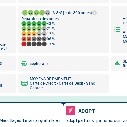
(3.8/5 | + de 300 notes)
A
Répartition des notes :
Pa
48 %
21 %
A
12 %
Ma
06 %
Ma
13 %
 les
etc).
S
ES
sephora.fr
Re
MOYENS DE PAIEMENT
Carte de Crédit - Carte de Débit - Sans
MR
Contact