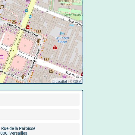
© Leaflet
|
©
OSM
 Rue de la Paroisse
000, Versailles