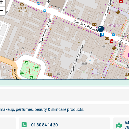
+
−
t makeup, perfumes, beauty & skincare products.
64
78