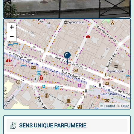
© Google User Content
+
−
© Leaflet
|
©
OSM
SENS UNIQUE PARFUMERIE