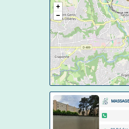
+
−
MASSAGE 