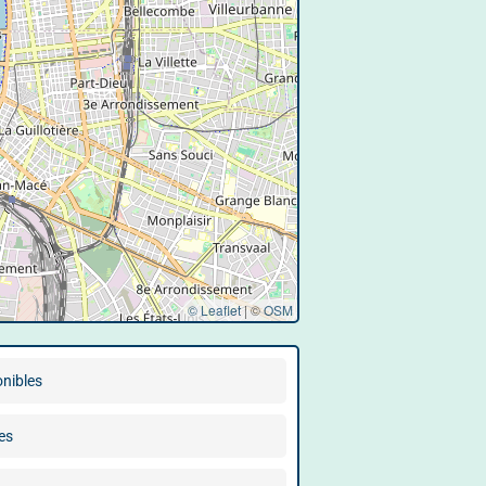
© Leaflet
|
©
OSM
onibles
es